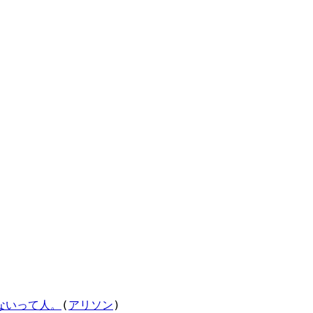
ないって人。
(
アリソン
)