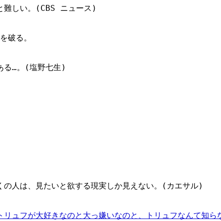
しい。(CBS ニュース)
道を破る。
る…。(塩野七生)
くの人は、見たいと欲する現実しか見えない。(カエサル)
トリュフが大好きなのと大っ嫌いなのと、トリュフなんて知ら