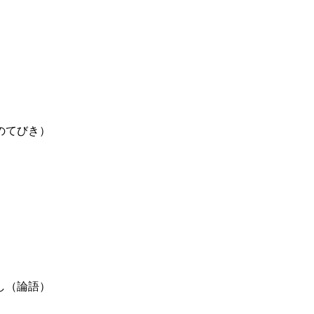
のてびき）
し（論語）