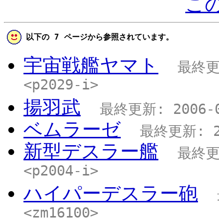
こ
以下の 7 ページから参照されています。
宇宙戦艦ヤマト
最終更新
<p2029-i>
揚羽武
最終更新: 2006-08
ベムラーゼ
最終更新: 20
新型デスラー艦
最終更新
<p2004-i>
ハイパーデスラー砲
<zm16100>