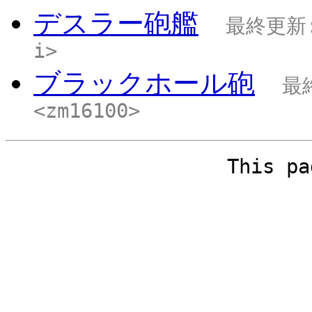
デスラー砲艦
最終更新: 
i>
ブラックホール砲
最終
<zm16100>
This pa