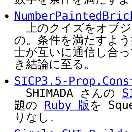
NumberPaintedBric
上のクイズをオブジ
の。条件を満たすよう
士が互いに通信し合っ
き結論に至る。
SICP3.5-Prop.Cons
SHIMADA さんの
S
題の
Ruby 版
を Sq
りなし。