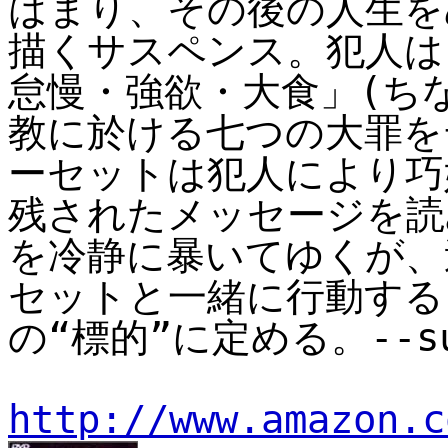
はまり、その後の人生を
描くサスペンス。犯人は
怠慢・強欲・大食」(ち
教に於ける七つの大罪を
ーセットは犯人により巧
残されたメッセージを読
を冷静に暴いてゆくが、
セットと一緒に行動する
の“標的”に定める。--su
http://www.amazon.c