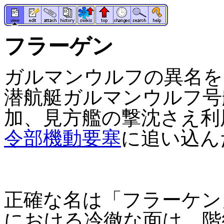
フラーゲン
ガルマンウルフの異名を
潜航艇ガルマンウルフ号
加、見方艦の撃沈さえ利
令部機動要塞
に追い込ん
正確な名は「フラーケン
における冷徹な面は、階